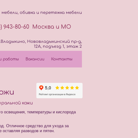
мебели, обивка и перетяжка мебели
5) 943-80-60
Москва и МО
. м.Владыкино, Нововладыкинский пр-д,
12А, подъезд 1, этаж 2
и работы
Вакансии
Контакты
кожи
уральной кожи
го освещения, температуры и кислорода
од. Отличное средство для ухода за
е оставляя разводов и пятен.