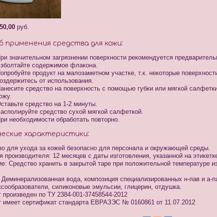
50,00
руб.
б применения средства для кожи:
ри значительном загрязнении поверхности рекомендуется предваритель
зболтайте содержимое флакона.
опробуйте продукт на малозаметном участке, т.к. некоторые поверхности
оздержитесь от использования.
анесите средство на поверхность с помощью губки или мягкой салфетки
ожу.
ставьте средство на 1-2 минуты.
асполируйте средство сухой мягкой салфеткой.
ри необходимости обработать повторно.
ческие характеристики:
о для ухода за кожей безопасно для персонала и окружающей среды.
я производителя: 12 месяцев с даты изготовления, указанной на этикетк
е: Средство хранить в закрытой таре при положительной температуре 
 Деминерализованная вода, композиция специализированных н-пав и а-п
сообразователи, силиконовые эмульсии, глицерин, отдушка.
 произведен по ТУ 2384-001-37458544-2012
 имеет сертификат стандарта ЕВРАЗЭС № 0160861 от 11.07.2012