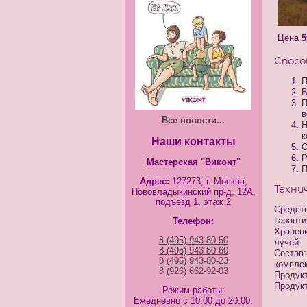
Цена
5
Спосо
П
В
П
в
Все новости...
Н
к
Наши контакты
О
Р
Мастерская "Виконт"
П
Адрес:
127273, г. Москва,
Техни
Нововладыкинский пр-д, 12А,
подъезд 1, этаж 2
Средств
Гаранти
Телефон:
Хранени
8 (495) 943-80-50
лучей.
8 (495) 943-80-60
Состав:
8 (495) 943-80-23
комплек
8 (926) 662-92-03
Продукт
Продукт
Режим работы:
Ежедневно с 10:00 до 20:00.