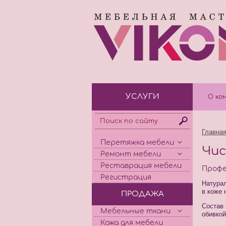
УСЛУГИ
О ко
Главна
Перетяжка мебели
Чис
Ремонт мебели
Реставрация мебели
Профе
Регистрация
Натурал
в коже 
ПРОДАЖА
Состав 
Мебельные ткани
обивкой
Кожа для мебели