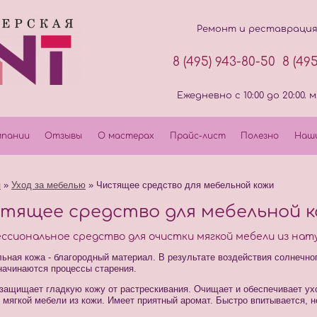
Ремонт и реставрация 
8 (495) 943-80-50
8 (49
Ежедневно с 10:00 до 20:00
мпании
Отзывы
О мастерах
Прайс-лист
Полезно
Наш
я
»
Уход за мебелью
» Чистящее средство для мебельной кожи
тящее средство для мебельной 
ссиональное средство для очистки мягкой мебели из нат
ьная кожа - благородный материал. В результате воздействия солнечно
начинаются процессы старения.
защищает гладкую кожу от растрескивания. Очищает и обеспечивает ух
 мягкой мебели из кожи. Имеет приятный аромат. Быстро впитывается, н