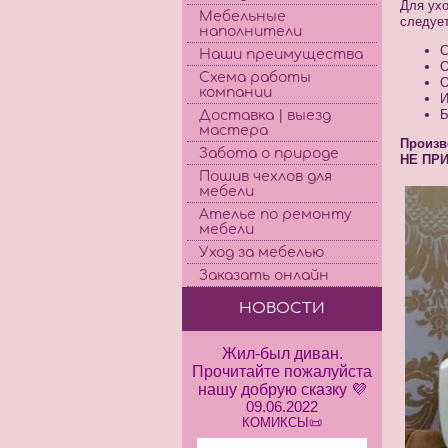
Для ух
Мебельные
следует
наполнители
С
Наши преимущества
О
Схема работы
О
компании
И
Б
Доставка | выезд
мастера
Произв
Забота о природе
НЕ ПР
Пошив чехлов для
мебели
Ателье по ремонту
мебели
Уход за мебелью
Заказать онлайн
НОВОСТИ
Жил-был диван.
Прочитайте пожалуйста
нашу добрую сказку 💜
09.06.2022
КОМИКСЫ📜