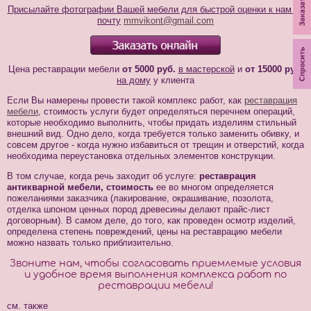
Присылайте фотографии Вашей мебели для быстрой оценки к нам на
почту
mmvikont@gmail.com
Цена реставрации мебели
от 5000 руб.
в мастерской
и
от 15000 руб.
на дому
у клиента
Если Вы намерены провести такой комплекс работ, как
реставрация
мебели
, стоимость услуги будет определяться перечнем операций,
которые необходимо выполнить, чтобы придать изделиям стильный
внешний вид. Одно дело, когда требуется только заменить обивку, и
совсем другое - когда нужно избавиться от трещин и отверстий, когда
необходима переустановка отдельных элементов конструкции.
В том случае, когда речь заходит об услуге:
реставрация
антикварной мебели, стоимость
ее во многом определяется
пожеланиями заказчика (лакирование, окрашивание, позолота,
отделка шпоном ценных пород древесины делают прайс-лист
договорным). В самом деле, до того, как проведен осмотр изделий,
определена степень повреждений, цены на реставрацию мебели
можно назвать только приблизительно.
Звоните нам, чтобы согласовать приемлемые условия
и удобное время выполнения комплекса работ по
реставрации мебели!
см. также