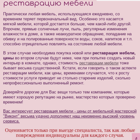
реставрацию мебели
Практически любая мебель, использующаяся ежедневно, со
временем теряет первоначальный вид. Особенно это касается
мягкой мебели, которой достается больше, чем какой-либо другой.
Впрочем, прямые солнечные лучи, пыль, регулярные изменения
влажности в доме, а также неаккуратное обращение, попадание на
обивку и на полированные поверхности воды, соков, напитков и т.п.
способно отрицательно повлиять на состояние любой мебели.
В этом случае необходима покупка новой или
реставрация мебели,
цены
во втором случае будут ниже, чем при попытке создать новый
интерьер в комнате, однако, стоимость
реставрации мебели
тоже
бывает весьма существенной. Кстати, если говорить о таком аспекте
реставрации мебели, как цены, временами случается, что к росту
стоимости услуги приводит не столько старение изделий, сколько
непрофессионально выполненный ремонт.
Доверяйте дорогие для Вас вещи только тем компаниям, которые
имеют хорошую репутацию на рынке, мастерство которых проверено
временем!
Вас интересует реставрация мебели - цены от мебельной мастерской
"Виконт" весьма удачно дополняют наш неизменно высокий уровень
сервиса.
Оценивается только при выезде специалиста, так как любые
повреждения индивидуальны для каждого случая.